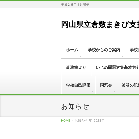
平成２６年４月開校
岡山県立倉敷まきび支
ホーム
学校からのご案内
学校
事務室より
いじめ問題対策基本方
学校自己評価
同窓会
被災の記
お知らせ
HOME
»
お知らせ
年: 2023年