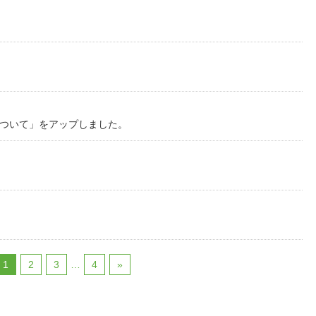
について」をアップしました。
1
2
3
…
4
»