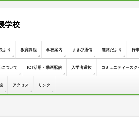
援学校
長より
教育課程
学校案内
まきび通信
進路だより
行
針について
ICT活用・動画配信
入学者選抜
コミュニティースク
録
アクセス
リンク