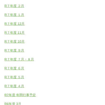
R７年度 ２月
R７年度 １月
R７年度 12月
R７年度 11月
R７年度 10月
R７年度 ９月
R７年度 ７月・８月
R７年度 ６月
R７年度 ５月
R７年度 ４月
R7年度 年間行事予定
R6年度 3月