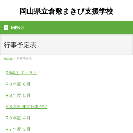
岡山県立倉敷まきび支援学校
MENU
行事予定表
HOME
»
行事予定表
R8年度 ７・８月
R８年度 ６月
R８年度 ５月
R８年度 年間行事予定
R８年度 ４月
R７年度 ３月