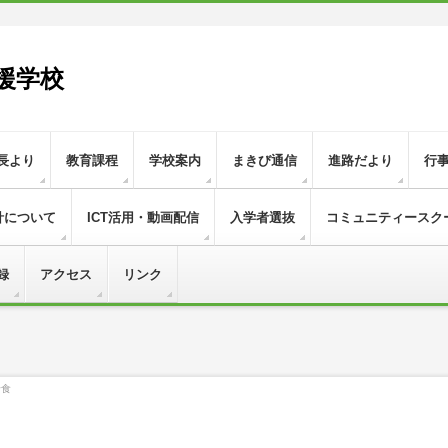
援学校
長より
教育課程
学校案内
まきび通信
進路だより
行
針について
ICT活用・動画配信
入学者選抜
コミュニティースク
録
アクセス
リンク
給食