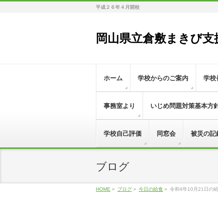
平成２６年４月開校
岡山県立倉敷まきび支
ホーム
学校からのご案内
学校
事務室より
いじめ問題対策基本方
学校自己評価
同窓会
被災の記
ブログ
HOME
»
ブログ
»
今日の給食
»
令和4年10月21日の