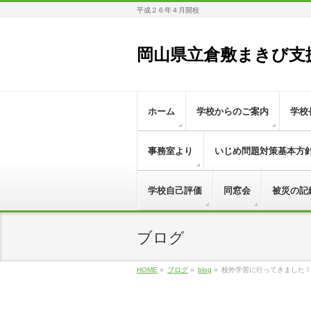
平成２６年４月開校
岡山県立倉敷まきび支
ホーム
学校からのご案内
学校
事務室より
いじめ問題対策基本方
学校自己評価
同窓会
被災の記
ブログ
HOME
»
ブログ
»
blog
»
校外学習に行ってきました