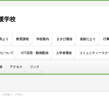
援学校
長より
教育課程
学校案内
まきび通信
進路だより
行
針について
ICT活用・動画配信
入学者選抜
コミュニティースク
録
アクセス
リンク
！（小学部１・２年生）