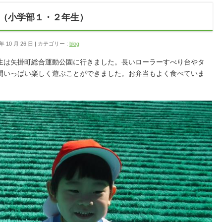
（小学部１・２年生）
 10 月 26 日
カテゴリー :
blog
生は矢掛町総合運動公園に行きました。長いローラーすべり台やタ
間いっぱい楽しく遊ぶことができました。お弁当もよく食べていま
。