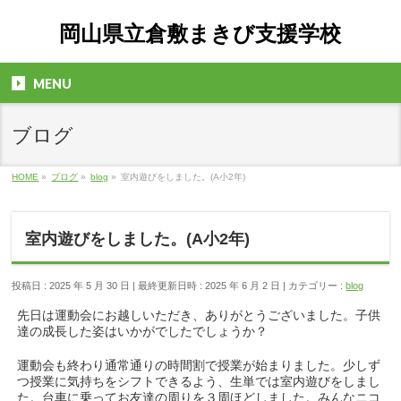
岡山県立倉敷まきび支援学校
MENU
ブログ
HOME
»
ブログ
»
blog
»
室内遊びをしました。(A小2年)
室内遊びをしました。(A小2年)
投稿日 : 2025 年 5 月 30 日
最終更新日時 : 2025 年 6 月 2 日
カテゴリー :
blog
先日は運動会にお越しいただき、ありがとうございました。子供
達の成長した姿はいかがでしたでしょうか？
運動会も終わり通常通りの時間割で授業が始まりました。少しず
つ授業に気持ちをシフトできるよう、生単では室内遊びをしまし
た。台車に乗ってお友達の周りを３周ほどしました。みんなニコ