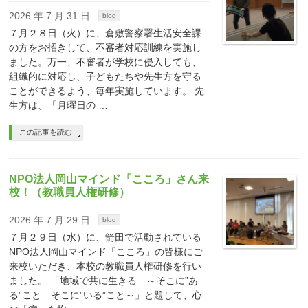
2026 年 7 月 31 日
blog
７月２８日（火）に、倉敷警察署生活安全課
の方をお招きして、不審者対応訓練を実施し
ました。万一、不審者が学校に侵入しても、
組織的に対応し、子どもたちや先生方を守る
ことができるよう、毎年実施しています。 先
生方は、「月曜日の …
この記事を読む
NPO法人岡山マインド「こころ」さん来
校！（教職員人権研修）
2026 年 7 月 29 日
blog
７月２９日（水）に、箭田で活動されている
NPO法人岡山マインド「こころ」の皆様にご
来校いただき、本校の教職員人権研修を行い
ました。 「地域で共に生きる ～そこに”あ
る”こと そこに”いる”こと～」と題して、心