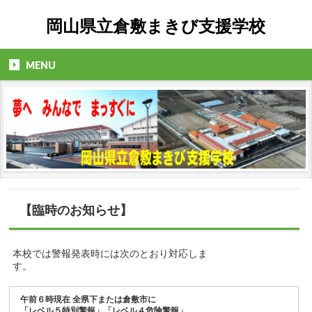
岡山県立倉敷まきび支援学校
MENU
【臨時のお知らせ】
本校では警報発表時には次のとおり対応しま
す。
午前６時現在
全県下または倉敷市に
「レベル５特別警報」「レベル４危険警報」